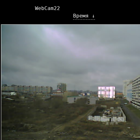
WebCam22
Время ↓