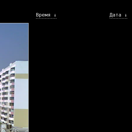
Время ↓
Дата ↓