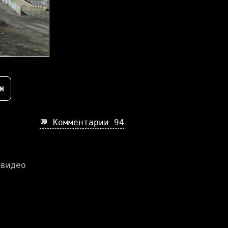
⇥
💬 Комментарии
94
 видео