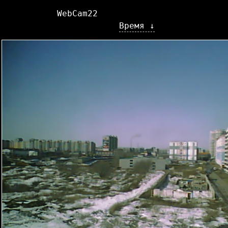
WebCam22
Время ↓