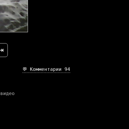
⇥
💬 Комментарии
94
 видео