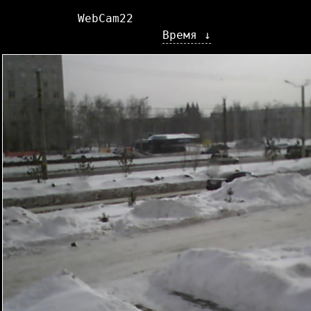
WebCam22
Время ↓