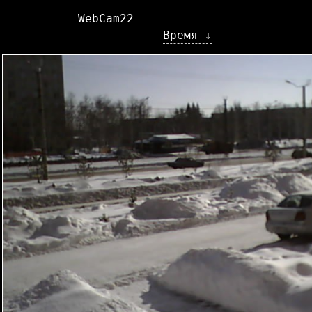
WebCam22
Время ↓