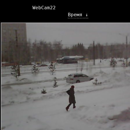
WebCam22
Время ↓