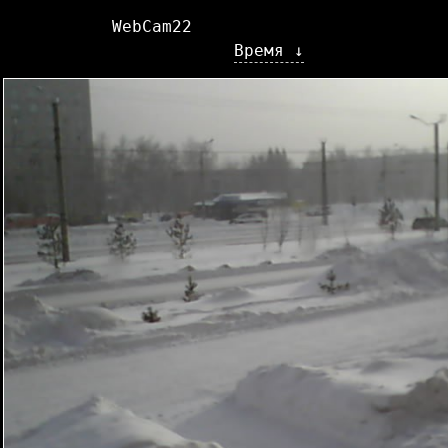
WebCam22
Время ↓