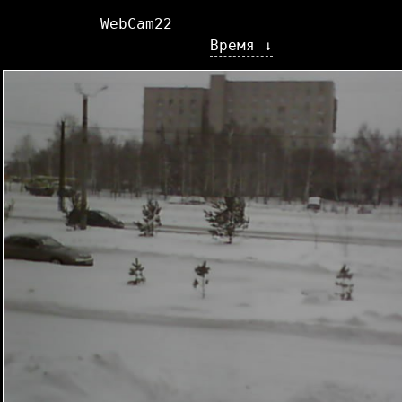
WebCam22
Время ↓