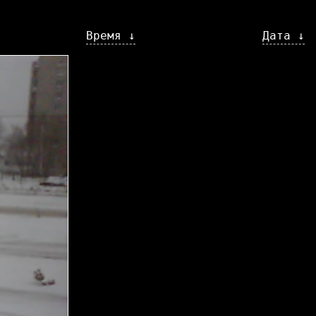
Время ↓
Дата ↓