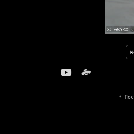
* Пос