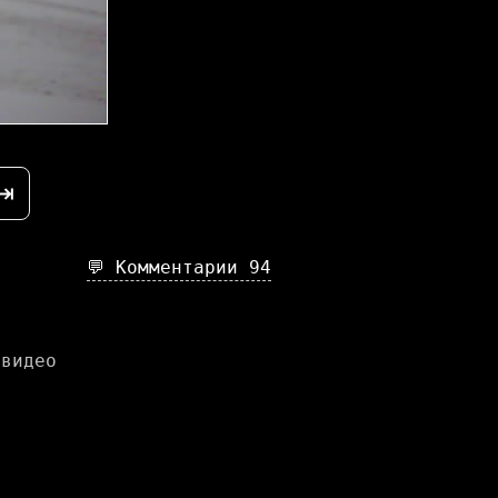
⇥
💬 Комментарии
94
 видео