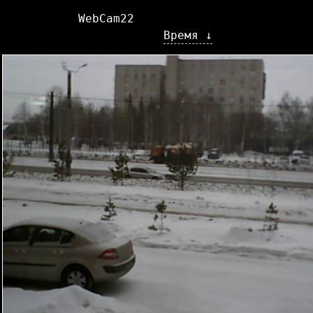
WebCam22
Время ↓