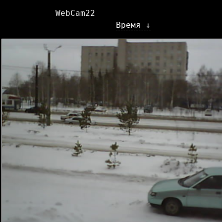
WebCam22
Время ↓