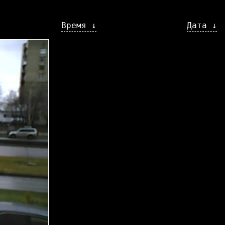
Время ↓
Дата ↓