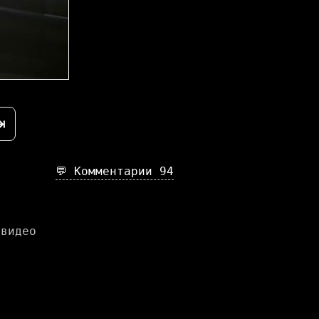
⇥
💬 Комментарии
94
 видео