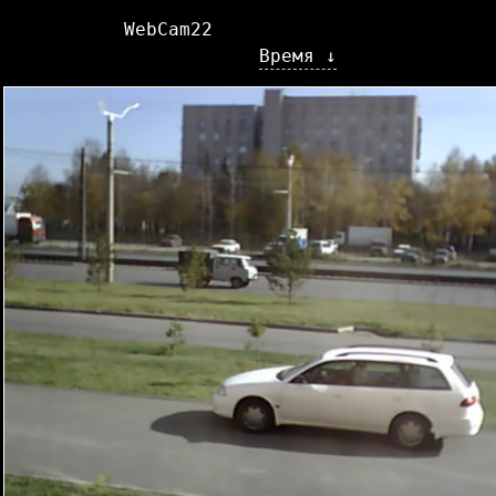
WebCam22
Время ↓