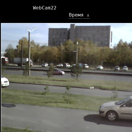
WebCam22
Время ↓