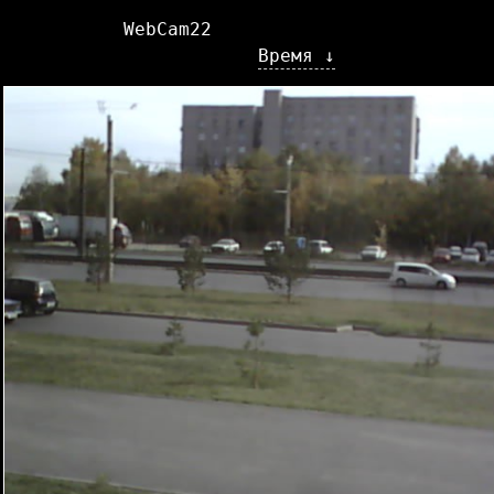
WebCam22
Время ↓