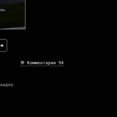
⇥
💬 Комментарии
94
 видео