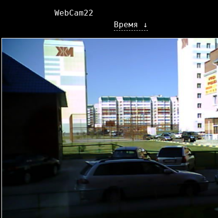
WebCam22
Время ↓