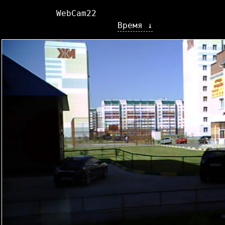
WebCam22
Время ↓