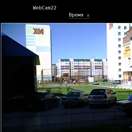
WebCam22
Время ↓