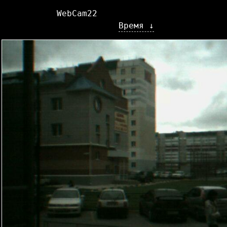
WebCam22
Время ↓