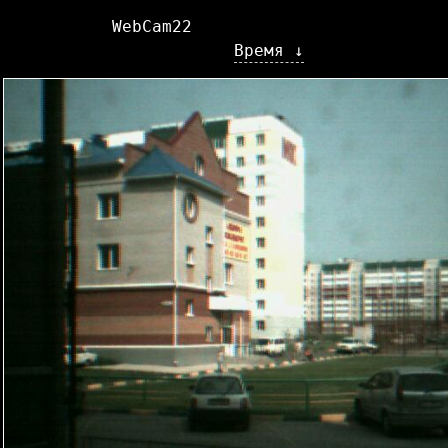
WebCam22
Время ↓