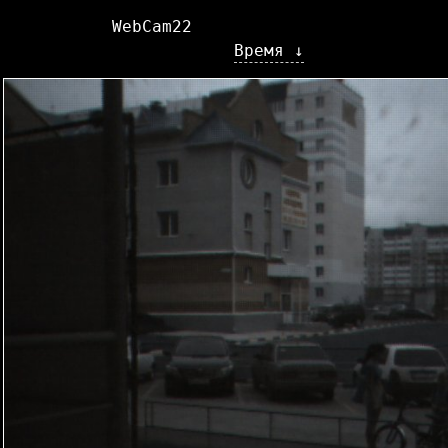
WebCam22
Время ↓