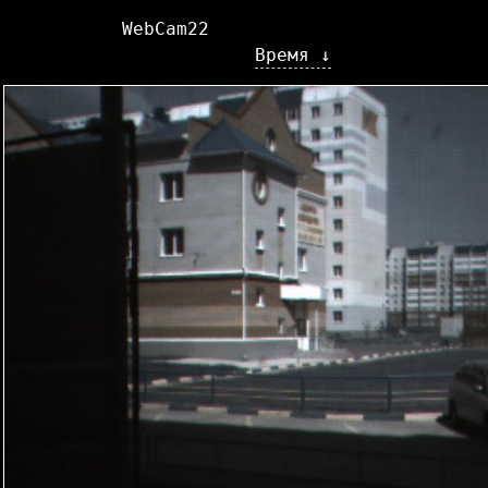
WebCam22
Время ↓