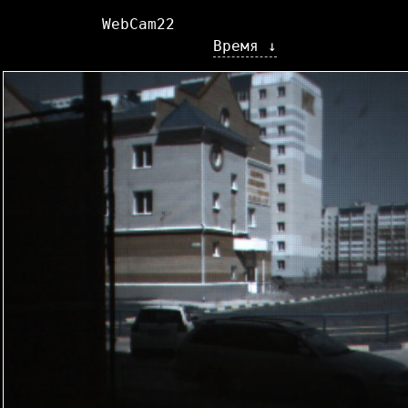
WebCam22
Время ↓