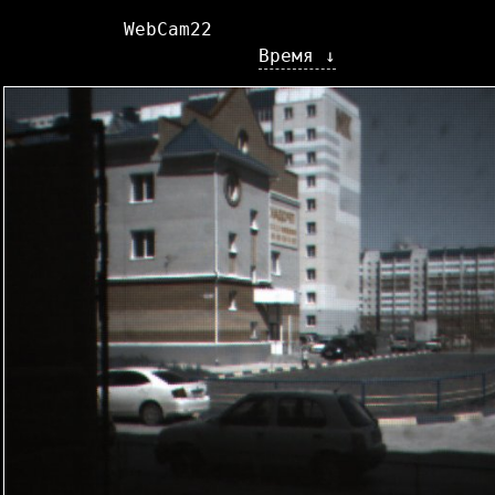
WebCam22
Время ↓