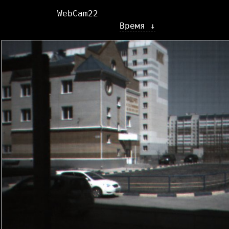
WebCam22
Время ↓