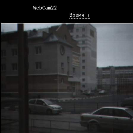
WebCam22
Время ↓