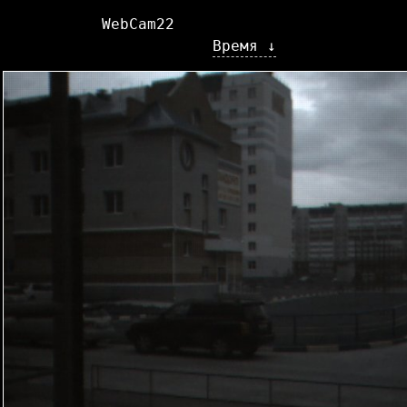
WebCam22
Время ↓