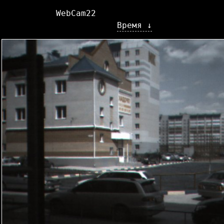
WebCam22
Время ↓