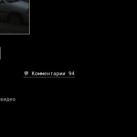
💬 Комментарии
94
 видео