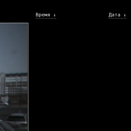
Время ↓
Дата ↓