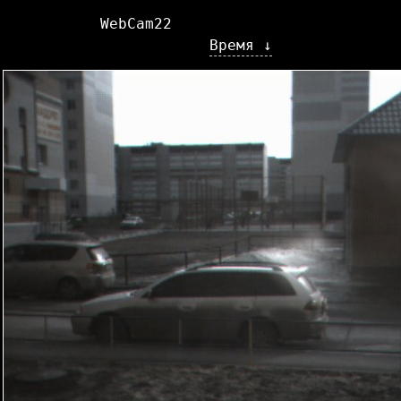
WebCam22
Время ↓