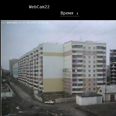
WebCam22
Время ↓