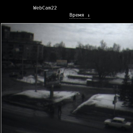
WebCam22
Время ↓