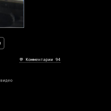
⇥
💬 Комментарии
94
 видео