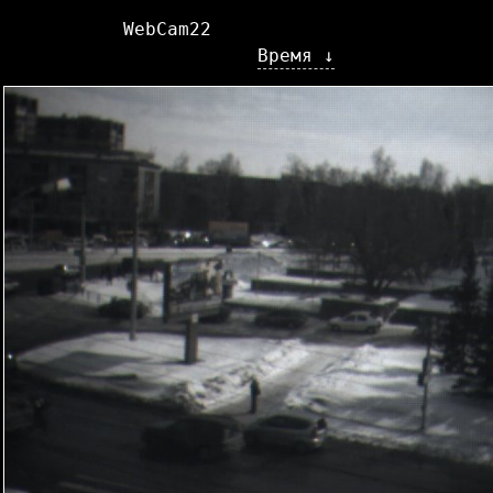
WebCam22
Время ↓