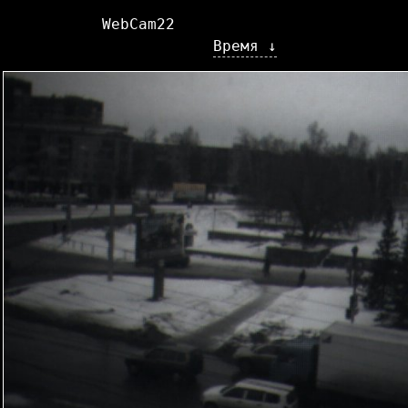
WebCam22
Время ↓