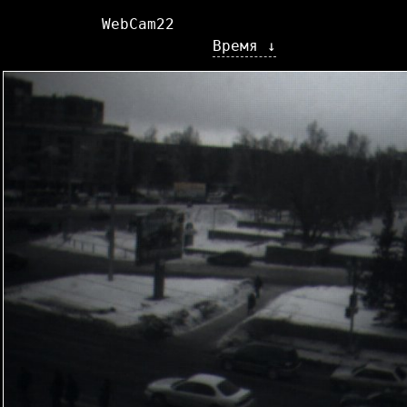
WebCam22
Время ↓