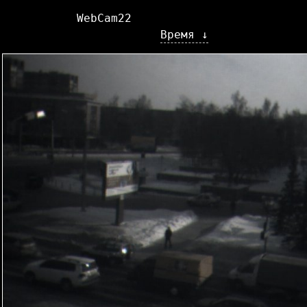
WebCam22
Время ↓