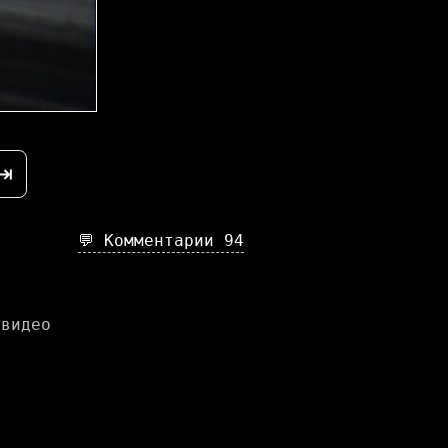
⇥
💬 Комментарии
94
 видео