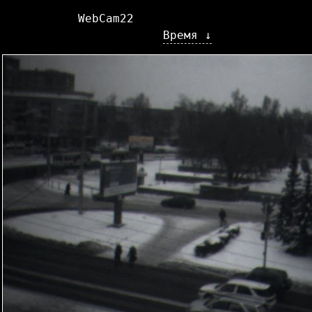
WebCam22
Время ↓