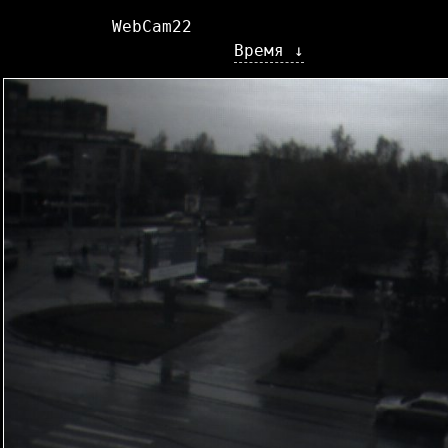
WebCam22
Время ↓