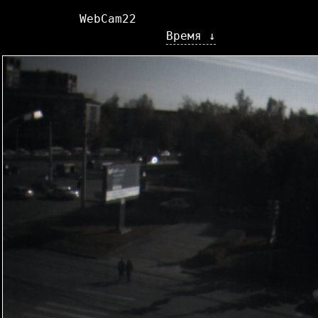
WebCam22
Время ↓