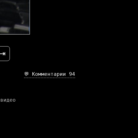
⇥
💬 Комментарии
94
 видео