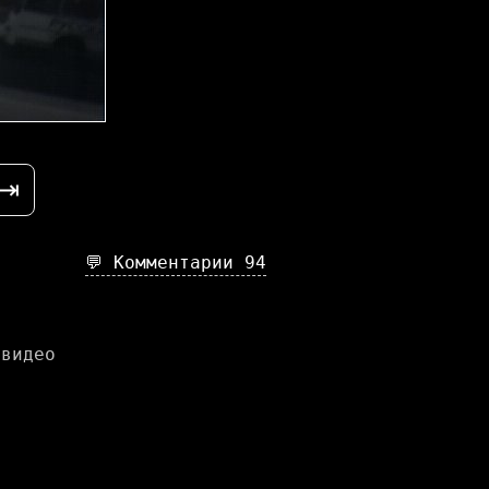
⇥
💬 Комментарии
94
 видео