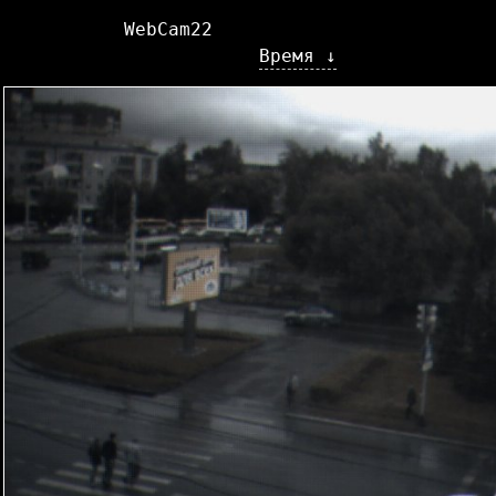
WebCam22
Время ↓