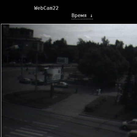
WebCam22
Время ↓