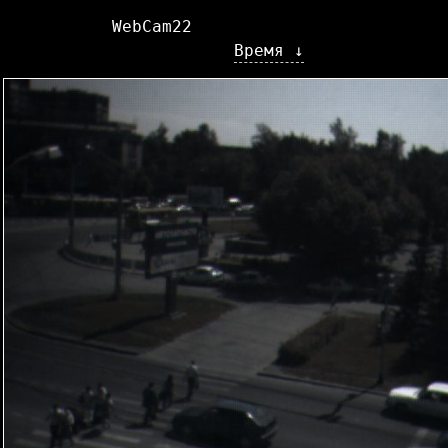
WebCam22
Время ↓