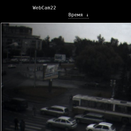
WebCam22
Время ↓