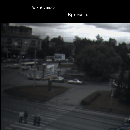
WebCam22
Время ↓